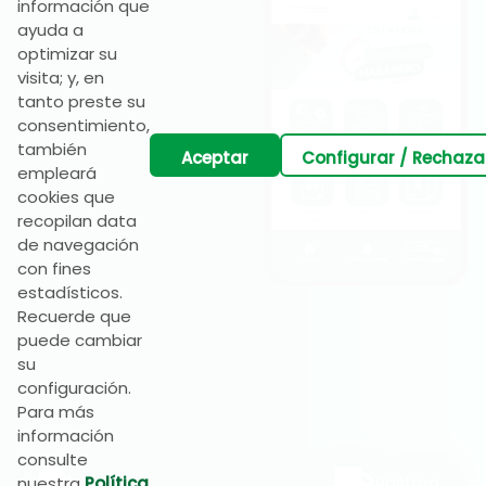
información que
ayuda a
optimizar su
Ingrese su apellido:
visita; y, en
tanto preste su
consentimiento,
también
Ingrese su correo:
Aceptar
Configurar / Rechaza
empleará
cookies que
recopilan data
Ingrese su teléfono:
de navegación
con fines
estadísticos.
Recuerde que
Iniciar Chat
puede cambiar
su
configuración.
Para más
información
consulte
Rastreo
nuestra
Política