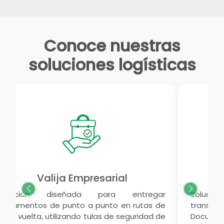
Conoce nuestras
soluciones logísticas
Valija Empresarial
Se
Solución diseñada para entregar
Solució
documentos de punto a punto en rutas de
trans
ida y vuelta, utilizando tulas de seguridad de
Documen