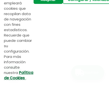
empleará
cookies que
recopilan data
Ingrese su teléfono:
de navegación
con fines
estadísticos.
Recuerde que
Iniciar Chat
puede cambiar
su
configuración.
Para más
información
consulte
Rastreo
nuestra
Política
de Cookies
.
Servientrega Ecuador S.A.
es reconocida como
líder en el servicio de courier nacional, ha