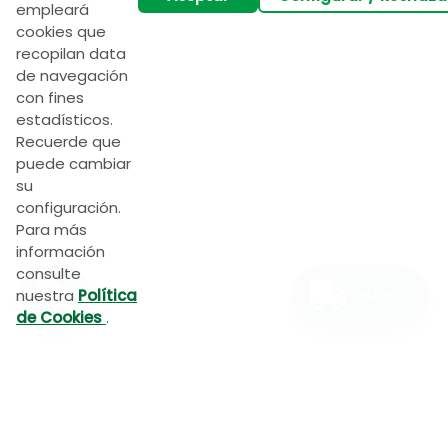
empleará
cookies que
recopilan data
Ingrese su teléfono:
de navegación
con fines
estadísticos.
Recuerde que
Iniciar Chat
puede cambiar
su
configuración.
Para más
información
consulte
Rastreo
nuestra
Política
de Cookies
.
Servientrega Ecuador S.A.
es reconocida como
líder en el servicio de courier nacional, ha